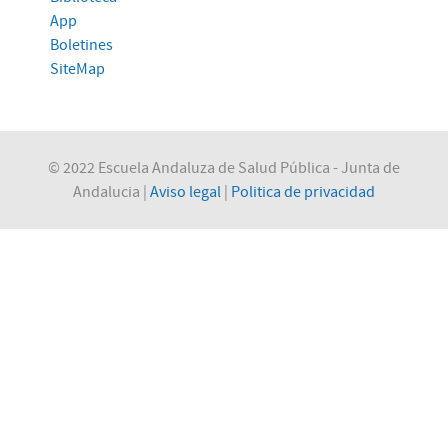
App
Boletines
SiteMap
© 2022 Escuela Andaluza de Salud Pública - Junta de
Andalucia |
Aviso legal
|
Politica de privacidad