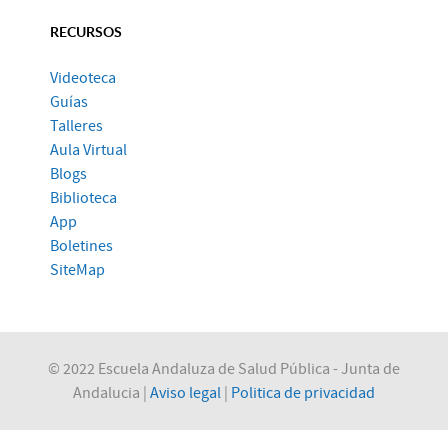
RECURSOS
Videoteca
Guías
Talleres
Aula Virtual
Blogs
Biblioteca
App
Boletines
SiteMap
© 2022 Escuela Andaluza de Salud Pública - Junta de
Andalucia |
Aviso legal
|
Politica de privacidad