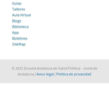
Guías
Talleres
Aula Virtual
Blogs
Biblioteca
App
Boletines
SiteMap
© 2022 Escuela Andaluza de Salud Pública - Junta de
Andalucia |
Aviso legal
|
Politica de privacidad