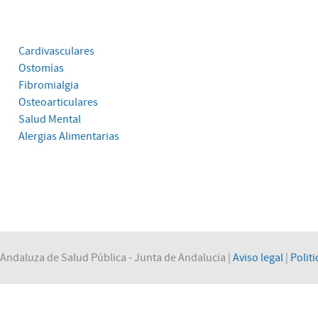
Cardivasculares
Ostomías
Fibromialgia
Osteoarticulares
Salud Mental
Alergias Alimentarias
Andaluza de Salud Pública - Junta de Andalucia |
Aviso legal
|
Politi