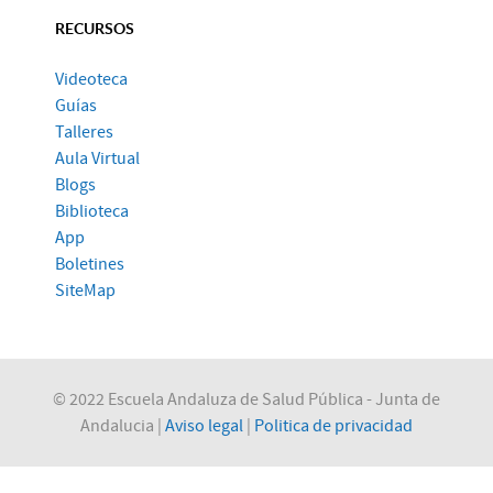
RECURSOS
Videoteca
Guías
Talleres
Aula Virtual
Blogs
Biblioteca
App
Boletines
SiteMap
© 2022 Escuela Andaluza de Salud Pública - Junta de
Andalucia |
Aviso legal
|
Politica de privacidad