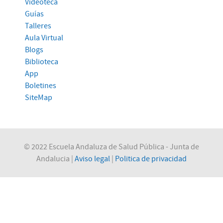
Videoteca
Guías
Talleres
Aula Virtual
Blogs
Biblioteca
App
Boletines
SiteMap
© 2022 Escuela Andaluza de Salud Pública - Junta de
Andalucia |
Aviso legal
|
Politica de privacidad