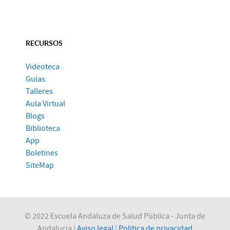
RECURSOS
Videoteca
Guías
Talleres
Aula Virtual
Blogs
Biblioteca
App
Boletines
SiteMap
© 2022 Escuela Andaluza de Salud Pública - Junta de
Andalucia |
Aviso legal
|
Politica de privacidad