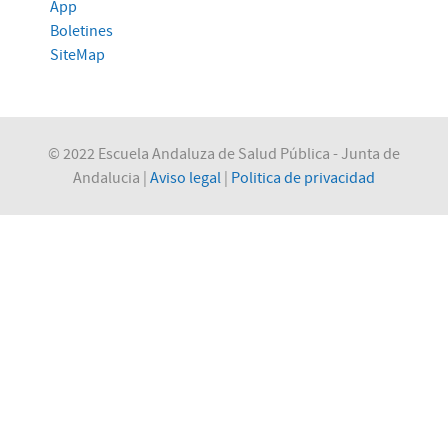
App
Boletines
SiteMap
© 2022 Escuela Andaluza de Salud Pública - Junta de
Andalucia |
Aviso legal
|
Politica de privacidad