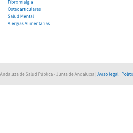
Fibromialgia
Osteoarticulares
Salud Mental
Alergias Alimentarias
Andaluza de Salud Pública - Junta de Andalucia |
Aviso legal
|
Politi