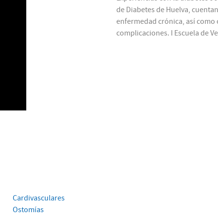
de Diabetes de Huelva, cuentan 
enfermedad crónica, así como c
complicaciones. I Escuela de Ve
Cardivasculares
Ostomías