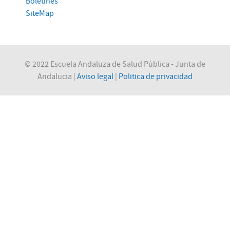
Boletines
SiteMap
© 2022 Escuela Andaluza de Salud Pública - Junta de
Andalucia |
Aviso legal
|
Politica de privacidad