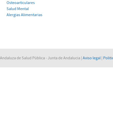
Osteoarticulares
Salud Mental
Alergias Alimentarias
Andaluza de Salud Pública - Junta de Andalucia |
Aviso legal
|
Politi