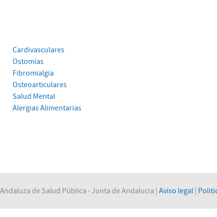
Cardivasculares
Ostomías
Fibromialgia
Osteoarticulares
Salud Mental
Alergias Alimentarias
Andaluza de Salud Pública - Junta de Andalucia |
Aviso legal
|
Politi