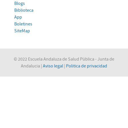
Blogs
Biblioteca
App
Boletines
SiteMap
© 2022 Escuela Andaluza de Salud Pública - Junta de
Andalucia |
Aviso legal
|
Politica de privacidad