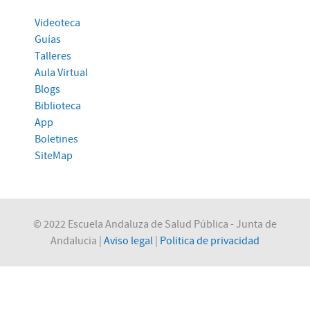
Videoteca
Guías
Talleres
Aula Virtual
Blogs
Biblioteca
App
Boletines
SiteMap
© 2022 Escuela Andaluza de Salud Pública - Junta de
Andalucia |
Aviso legal
|
Politica de privacidad