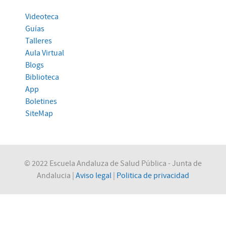
Videoteca
Guías
Talleres
Aula Virtual
Blogs
Biblioteca
App
Boletines
SiteMap
© 2022 Escuela Andaluza de Salud Pública - Junta de
Andalucia |
Aviso legal
|
Politica de privacidad