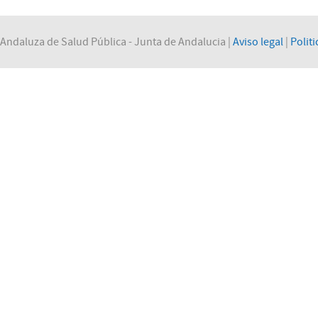
Andaluza de Salud Pública - Junta de Andalucia |
Aviso legal
|
Politi