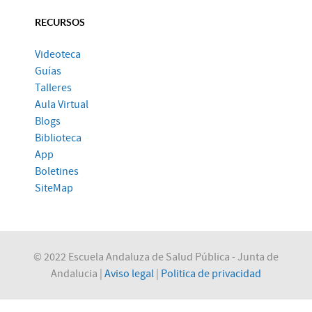
RECURSOS
Videoteca
Guías
Talleres
Aula Virtual
Blogs
Biblioteca
App
Boletines
SiteMap
© 2022 Escuela Andaluza de Salud Pública - Junta de
Andalucia |
Aviso legal
|
Politica de privacidad