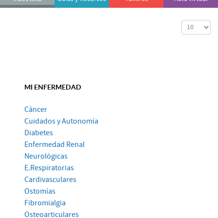
Cantidad a
MI ENFERMEDAD
Cáncer
Cuidados y Autonomía
Diabetes
Enfermedad Renal
Neurológicas
E.Respiratorias
Cardivasculares
Ostomías
Fibromialgia
Osteoarticulares