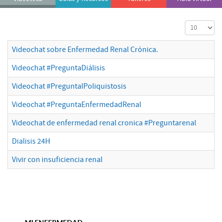
Cantidad a
Videochat sobre Enfermedad Renal Crónica.
Videochat #PreguntaDiálisis
Videochat #PreguntaIPoliquistosis
Videochat #PreguntaEnfermedadRenal
Videochat de enfermedad renal cronica #Preguntarenal
Dialisis 24H
Vivir con insuficiencia renal
MI ENFERMEDAD