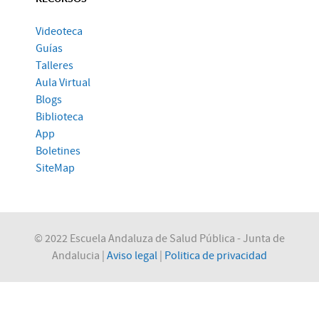
Videoteca
Guías
Talleres
Aula Virtual
Blogs
Biblioteca
App
Boletines
SiteMap
© 2022 Escuela Andaluza de Salud Pública - Junta de
Andalucia |
Aviso legal
|
Politica de privacidad