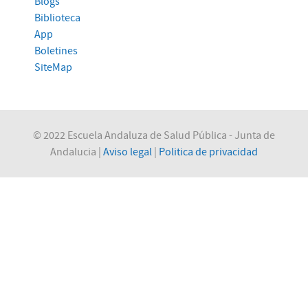
Blogs
Biblioteca
App
Boletines
SiteMap
© 2022 Escuela Andaluza de Salud Pública - Junta de
Andalucia |
Aviso legal
|
Politica de privacidad