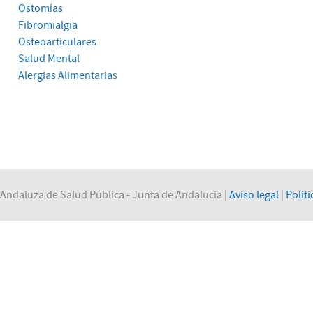
Ostomías
Fibromialgia
Osteoarticulares
Salud Mental
Alergias Alimentarias
Andaluza de Salud Pública - Junta de Andalucia |
Aviso legal
|
Politi