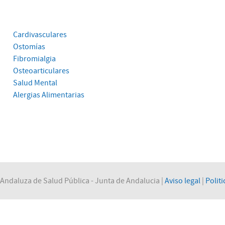
Cardivasculares
Ostomías
Fibromialgia
Osteoarticulares
Salud Mental
Alergias Alimentarias
Andaluza de Salud Pública - Junta de Andalucia |
Aviso legal
|
Politi