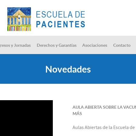
resos y Jornadas
Derechos y Garantías
Asociaciones
Contacto
Novedades
AULA ABIERTA SOBRE LA VACU
MÁS
Aulas Abiertas de la Escuela de