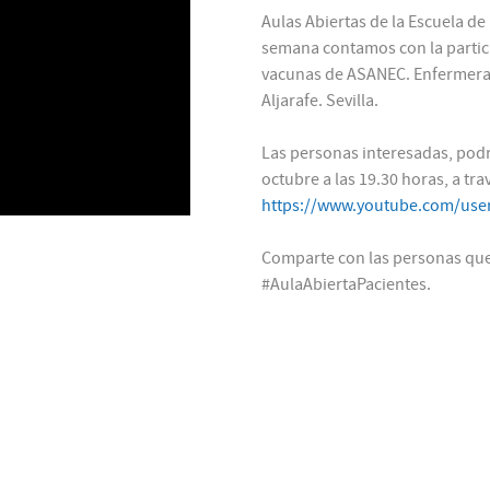
Aulas Abiertas de la Escuela de
semana contamos con la partic
vacunas de ASANEC. Enfermera de
Aljarafe. Sevilla.
Las personas interesadas, podr
octubre a las 19.30 horas, a tr
https://www.youtube.com/user
Comparte con las personas que 
#AulaAbiertaPacientes.