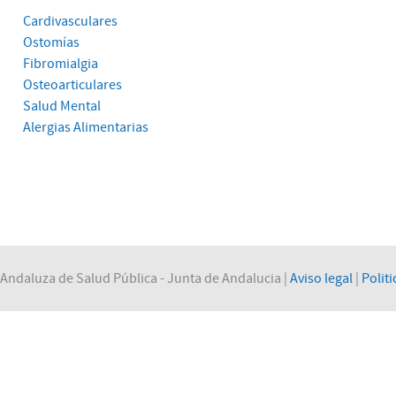
Cardivasculares
Ostomías
Fibromialgia
Osteoarticulares
Salud Mental
Alergias Alimentarias
Andaluza de Salud Pública - Junta de Andalucia |
Aviso legal
|
Politi