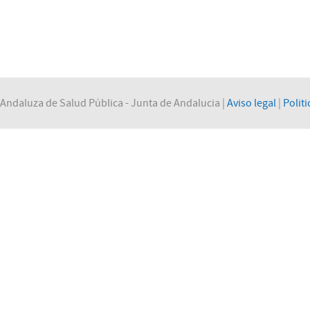
Andaluza de Salud Pública - Junta de Andalucia |
Aviso legal
|
Politi