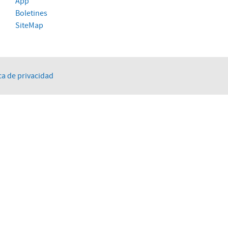
App
Boletines
SiteMap
ca de privacidad