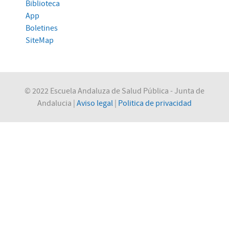
Biblioteca
App
Boletines
SiteMap
© 2022 Escuela Andaluza de Salud Pública - Junta de
Andalucia |
Aviso legal
|
Politica de privacidad