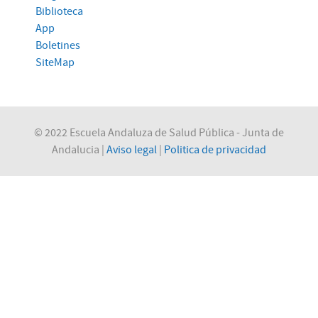
Biblioteca
App
Boletines
SiteMap
© 2022 Escuela Andaluza de Salud Pública - Junta de
Andalucia |
Aviso legal
|
Politica de privacidad